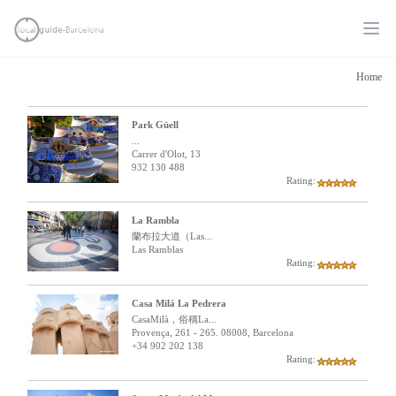
Ope
Home
Park Güell
...
Carrer d'Olot, 13
932 130 488
Rating:
La Rambla
蘭布拉大道（Las...
Las Ramblas
Rating:
Casa Milá La Pedrera
CasaMilà，俗稱La...
Provença, 261 - 265. 08008, Barcelona
+34 902 202 138
Rating: