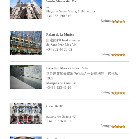
Santa María del Mar
...
Plaça de Santa Maria, 1 Barcelona
+34 933 190 516
Rating:
Palau de la Musica
由建築師LluísDomènechi...
de Sant Pere Mes Alt
+34 902 44 28 82
Rating:
Pavellón Mies van der Rohe
這位建築師最傑出的作品之一是德國館，它是為
1929...
Marqués de Comillas
+3493 423 40 16
Rating:
Casa Batlló
...
passeig de Gràcia 43
+34 93 216 03 06
Rating: