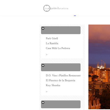
Park Güell
La Rambla
Casa Milá La Pedrera
>
D.O. Vins i Platillos Restaurant
El Pinotxo de la Boqueria
Koy Shunka
>