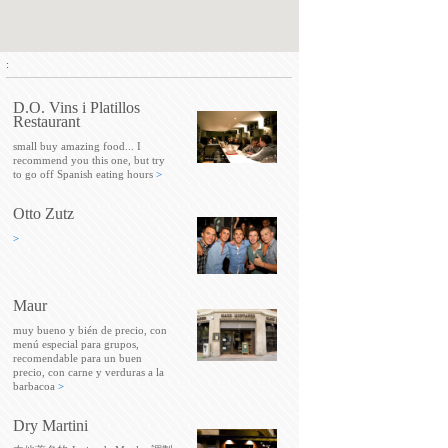
:
D.O. Vins i Platillos
Restaurant
small buy amazing food... I
recommend you this one, but try
to go off Spanish eating hours
>
Otto Zutz
>
Maur
muy bueno y bién de precio, con
menú especial para grupos,
recomendable para un buen
precio, con carne y verduras a la
barbacoa
>
Dry Martini