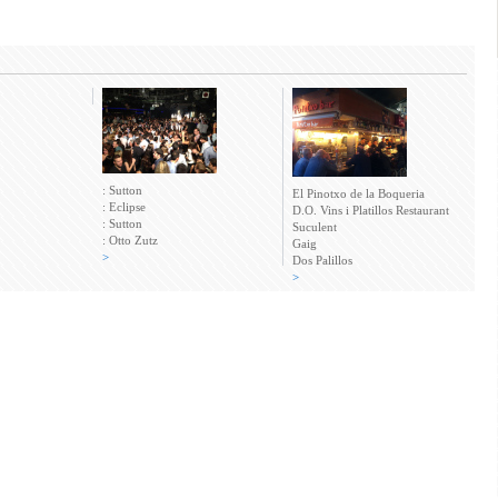
: Sutton
El Pinotxo de la Boqueria
: Eclipse
D.O. Vins i Platillos Restaurant
: Sutton
Suculent
: Otto Zutz
Gaig
>
Dos Palillos
>