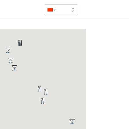
cn
en
fr
it
sv
de
jp
cn
ru
es
ca
pt