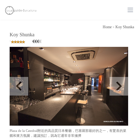
Ope
Home
Koy Shunka
>
Koy Shunka
:
:
Plaza de la Catedral附近的高品質日本餐廳，巴塞羅那最好的之一，有驚喜的菜
餚和東方氛圍，建議預訂，因為它通常非常擁擠