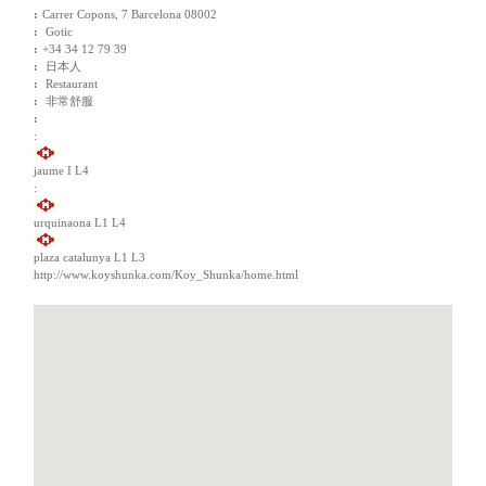
:
Carrer Copons, 7 Barcelona 08002
:
Gotic
:
+34 34 12 79 39
:
日本人
:
Restaurant
:
非常舒服
:
:
jaume I L4
:
urquinaona L1 L4
plaza catalunya L1 L3
http://www.koyshunka.com/Koy_Shunka/home.html