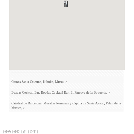
:
Cuines Santa Caterina,
Kibuka,
Mitsui,
>
:
Boadas Cocktail Bar,
Boadas Cocktail Bar,
El Pinotxo de la Boqueria,
>
:
Catedral de Barcelona,
Murallas Romanas y Capilla de Santa Agata.,
Palau de la
Musica,
>
|
優秀
|
優良
|
好
|
|
公平
|