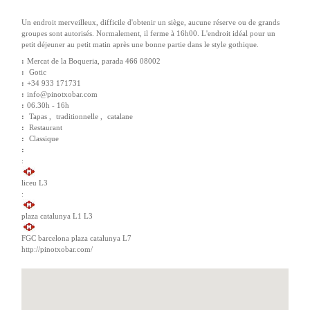
Un endroit merveilleux, difficile d'obtenir un siège, aucune réserve ou de grands
groupes sont autorisés. Normalement, il ferme à 16h00. L'endroit idéal pour un
petit déjeuner au petit matin après une bonne partie dans le style gothique.
:
Mercat de la Boqueria, parada 466 08002
:
Gotic
:
+34 933 171731
:
info@pinotxobar.com
:
06.30h - 16h
:
Tapas ,
traditionnelle ,
catalane
:
Restaurant
:
Classique
:
:
liceu L3
:
plaza catalunya L1 L3
FGC barcelona plaza catalunya L7
http://pinotxobar.com/