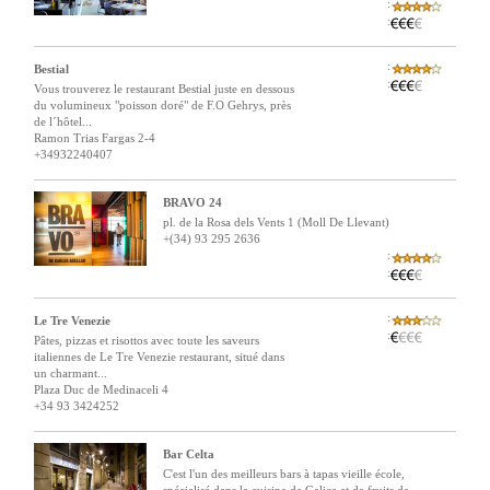
:
:
:
Bestial
:
Vous trouverez le restaurant Bestial juste en dessous
du volumineux "poisson doré" de F.O Gehrys, près
de l´hôtel...
Ramon Trias Fargas 2-4
+34932240407
BRAVO 24
pl. de la Rosa dels Vents 1 (Moll De Llevant)
+(34) 93 295 2636
:
:
:
Le Tre Venezie
:
Pâtes, pizzas et risottos avec toute les saveurs
italiennes de Le Tre Venezie restaurant, situé dans
un charmant...
Plaza Duc de Medinaceli 4
+34 93 3424252
Bar Celta
C'est l'un des meilleurs bars à tapas vieille école,