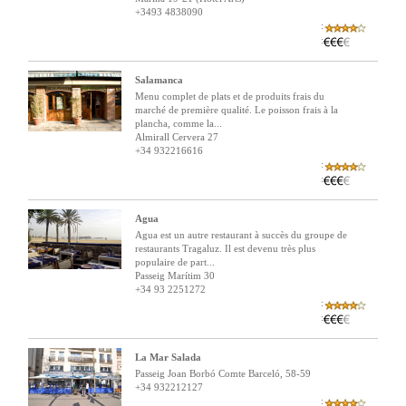
+3493 4838090
:
:
Salamanca
Menu complet de plats et de produits frais du
marché de première qualité. Le poisson frais à la
plancha, comme la...
Almirall Cervera 27
+34 932216616
:
:
Agua
Agua est un autre restaurant à succès du groupe de
restaurants Tragaluz. Il est devenu très plus
populaire de part...
Passeig Marítim 30
+34 93 2251272
:
:
La Mar Salada
Passeig Joan Borbó Comte Barceló, 58-59
+34 932212127
: