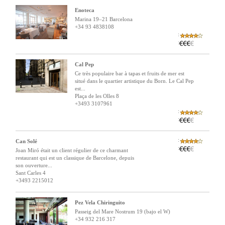
Enoteca
Marina 19–21 Barcelona
+34 93 4838108
:
:
Cal Pep
Ce très populaire bar à tapas et fruits de mer est
situé dans le quartier artistique du Born. Le Cal Pep
est...
Plaça de les Olles 8
+3493 3107961
:
:
:
Can Solé
:
Joan Miró était un client régulier de ce charmant
restaurant qui est un classique de Barcelone, depuis
son ouverture...
Sant Carles 4
+3493 2215012
Pez Vela Chiringuito
Passeig del Mare Nostrum 19 (bajo el W)
+34 932 216 317