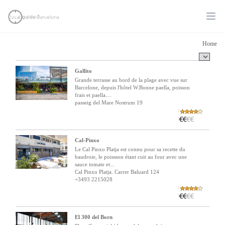
Ope
Home
Gallito
Grande terrasse au bord de la plage avec vue sur
Barcelone, depuis l'hôtel W.Bonne paella, poisson
frais et paella....
passeig del Mare Nostrum 19
:
:
Cal-Pinxo
Le Cal Pinxo Platja est connu pour sa recette du
baudroie, le poissson étant cuit au four avec une
sauce tomate et...
Cal Pinxo Platja. Carrer Baluard 124
+3493 2215028
:
:
El 300 del Born