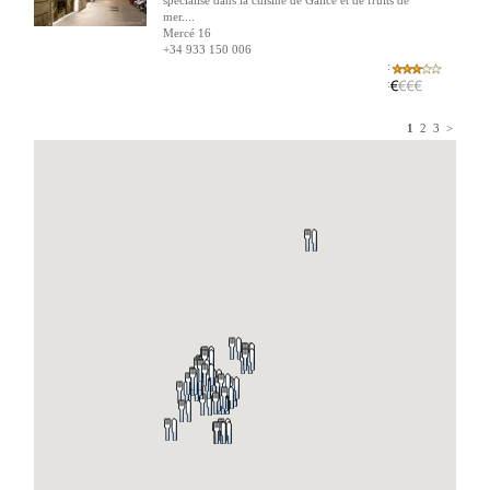
spécialisé dans la cuisine de Galice et de fruits de
mer....
Mercé 16
+34 933 150 006
:
:
1
2
3
>