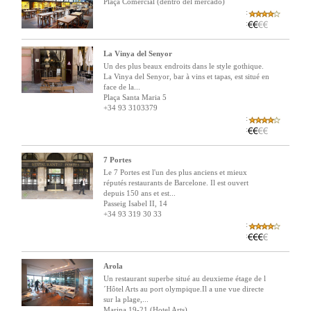
Plaça Comercial (dentro del mercado)
:
:
La Vinya del Senyor
Un des plus beaux endroits dans le style gothique.
La Vinya del Senyor, bar à vins et tapas, est situé en
face de la...
Plaça Santa Maria 5
+34 93 3103379
:
:
7 Portes
Le 7 Portes est l'un des plus anciens et mieux
réputés restaurants de Barcelone. Il est ouvert
depuis 150 ans et est...
Passeig Isabel II, 14
+34 93 319 30 33
:
:
Arola
Un restaurant superbe situé au deuxieme étage de l
´Hôtel Arts au port olympique.Il a une vue directe
sur la plage,...
Marina 19-21 (Hotel Arts)