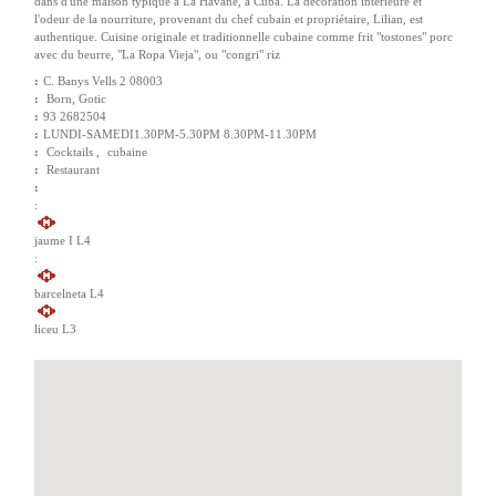
dans d'une maison typique à La Havane, à Cuba. La décoration intérieure et
l'odeur de la nourriture, provenant du chef cubain et propriétaire, Lilian, est
authentique. Cuisine originale et traditionnelle cubaine comme frit "tostones" porc
avec du beurre, "La Ropa Vieja", ou "congri" riz
:
C. Banys Vells 2 08003
:
Born
,
Gotic
:
93 2682504
:
LUNDI-SAMEDI1.30PM-5.30PM 8.30PM-11.30PM
:
Cocktails ,
cubaine
:
Restaurant
:
:
jaume I L4
:
barcelneta L4
liceu L3