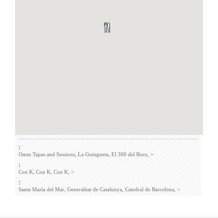
:
Omm Tapas and Sessions,
La Guingueta,
El 300 del Born,
>
:
Con K,
Con K,
Con K,
>
:
Santa María del Mar,
Generalitat de Catalunya,
Catedral de Barcelona,
>