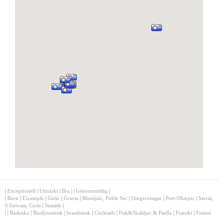
|
Exceptionell
|
Utmärkt
|
Bra
|
|
Genomsnittlig
|
|
Born
|
Eixample
|
Gotic
|
Gracia
|
Montjuïc, Poble Sec
|
Omgivningar
|
Port-Olimpic
|
Sarrià,
S.Gervasi, Corts
|
Seaside
|
|
|
Baskiska
|
Biodynamisk
|
brasiliansk
|
Cocktails
|
Fisk&Skaldjur & Paella
|
Franskt
|
Fusion