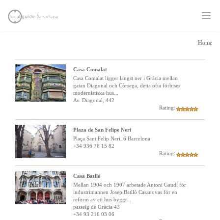
Ope
Home
Casa Comalat
Casa Comalat ligger längst ner i Gràcia mellan
gatan Diagonal och Còrsega, detta ofta förbises
modernistiska hus...
Av. Diagonal, 442
Rating:
Plaza de San Felipe Neri
Plaça Sant Felip Neri, 6 Barcelona
+34 936 76 15 82
Rating:
Casa Batlló
Mellan 1904 och 1907 arbetade Antoni Gaudí för
industrimannen Josep Batlló Casanovas för en
reform av ett hus byggt...
passeig de Gràcia 43
+34 93 216 03 06