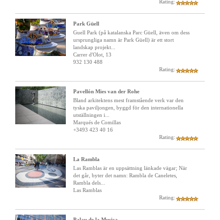
Rating:
Park Güell
Guell Park (på katalanska Parc Güell, även om dess
ursprungliga namn är Park Güell) är ett stort
landskap projekt...
Carrer d'Olot, 13
932 130 488
Rating:
Pavellón Mies van der Rohe
Bland arkitektens mest framstående verk var den
tyska paviljongen, byggd för den internationella
utställningen i...
Marqués de Comillas
+3493 423 40 16
Rating:
La Rambla
Las Ramblas är en uppsättning länkade vägar; När
det går, byter det namn: Rambla de Caneletes,
Rambla dels...
Las Ramblas
Rating:
Palau de la Musica