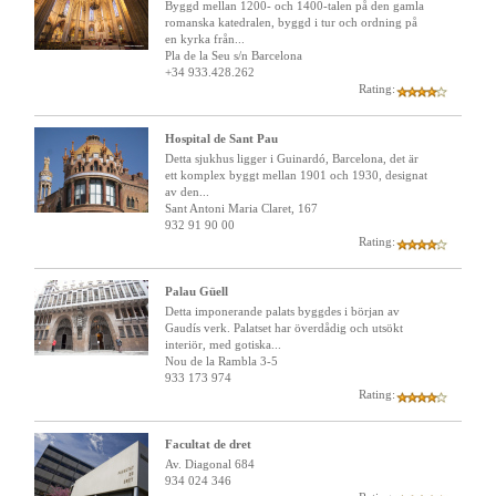
Byggd mellan 1200- och 1400-talen på den gamla
romanska katedralen, byggd i tur och ordning på
en kyrka från...
Pla de la Seu s/n Barcelona
+34 933.428.262
Rating:
Hospital de Sant Pau
Detta sjukhus ligger i Guinardó, Barcelona, ​​det är
ett komplex byggt mellan 1901 och 1930, designat
av den...
Sant Antoni Maria Claret, 167
932 91 90 00
Rating:
Palau Güell
Detta imponerande palats byggdes i början av
Gaudís verk. Palatset har överdådig och utsökt
interiör, med gotiska...
Nou de la Rambla 3-5
933 173 974
Rating:
Facultat de dret
Av. Diagonal 684
934 024 346