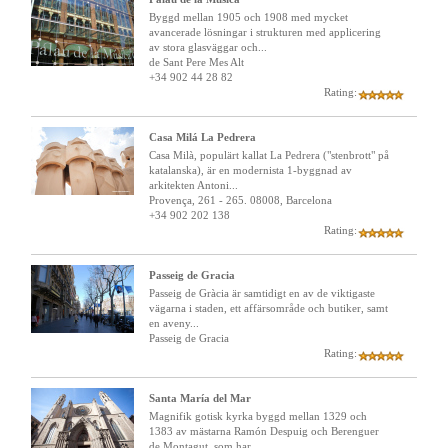
Byggd mellan 1905 och 1908 med mycket
avancerade lösningar i strukturen med applicering
av stora glasväggar och...
de Sant Pere Mes Alt
+34 902 44 28 82
Rating:
Casa Milá La Pedrera
Casa Milà, populärt kallat La Pedrera ("stenbrott" på
katalanska), är en modernista 1-byggnad av
arkitekten Antoni...
Provença, 261 - 265. 08008, Barcelona
+34 902 202 138
Rating:
Passeig de Gracia
Passeig de Gràcia är samtidigt en av de viktigaste
vägarna i staden, ett affärsområde och butiker, samt
en aveny...
Passeig de Gracia
Rating:
Santa María del Mar
Magnifik gotisk kyrka byggd mellan 1329 och
1383 av mästarna Ramón Despuig och Berenguer
de Montagut, som har...