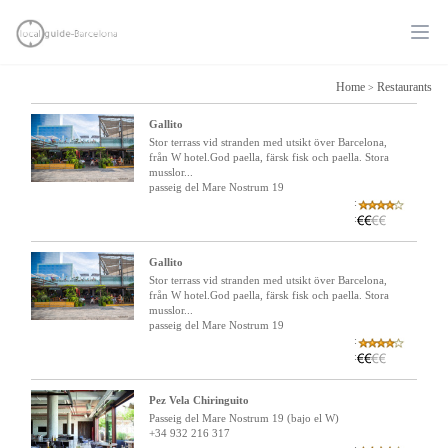
Ope
Home
Restaurants
>
Gallito
Stor terrass vid stranden med utsikt över Barcelona,
från W hotel.God paella, färsk fisk och paella. Stora
musslor...
passeig del Mare Nostrum 19
:
:
Gallito
Stor terrass vid stranden med utsikt över Barcelona,
från W hotel.God paella, färsk fisk och paella. Stora
musslor...
passeig del Mare Nostrum 19
:
:
Pez Vela Chiringuito
Passeig del Mare Nostrum 19 (bajo el W)
+34 932 216 317