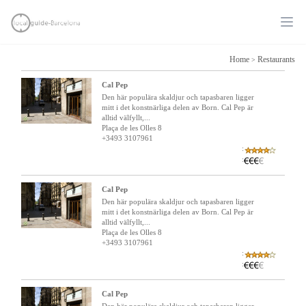
Ope
Home
Restaurants
>
Cal Pep
Den här populära skaldjur och tapasbaren ligger
mitt i det konstnärliga delen av Born. Cal Pep är
alltid välfyllt,...
Plaça de les Olles 8
+3493 3107961
:
:
Cal Pep
Den här populära skaldjur och tapasbaren ligger
mitt i det konstnärliga delen av Born. Cal Pep är
alltid välfyllt,...
Plaça de les Olles 8
+3493 3107961
:
:
Cal Pep