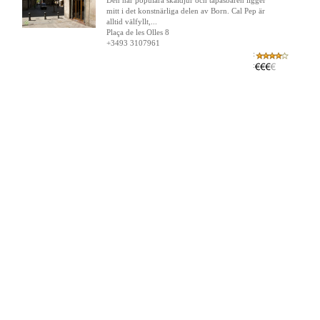
Den här populära skaldjur och tapasbaren ligger
mitt i det konstnärliga delen av Born. Cal Pep är
alltid välfyllt,...
Plaça de les Olles 8
+3493 3107961
:
: